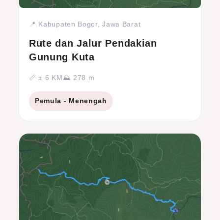
📍 Kabupaten Bogor, Jawa Barat
Rute dan Jalur Pendakian
Gunung Kuta
📏 ± 6 KM
⛰ 278 m
Pemula - Menengah