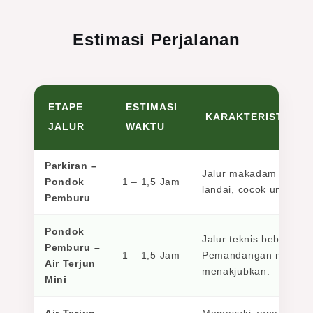
Estimasi Perjalanan
ETAPE
ESTIMASI
KARAKTERISTIK M
JALUR
WAKTU
Parkiran –
Jalur makadam (bebatu
Pondok
1 – 1,5 Jam
landai, cocok untuk p
Pemburu
Pondok
Jalur teknis bebatuan m
Pemburu –
1 – 1,5 Jam
Pemandangan mulai te
Air Terjun
menakjubkan.
Mini