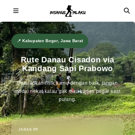
Skip
to
content
📍 Kabupaten Bogor, Jawa Barat
Rute Danau Cisadon via
Kandang Sapi Prabowo
Persiapkan fisik kamu dengan baik, jangan
modal nekat kalau gak mau badan pegal saat
pulang.
JARAK PP