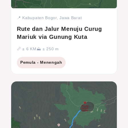
📍 Kabupaten Bogor, Jawa Barat
Rute dan Jalur Menuju Curug
Mariuk via Gunung Kuta
📏 ± 6 KM
⛰ ± 250 m
Pemula - Menengah