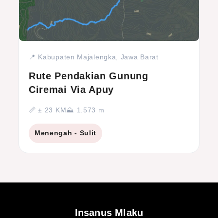
📍 Kabupaten Majalengka, Jawa Barat
Rute Pendakian Gunung
Ciremai Via Apuy
📏 ± 23 KM
⛰ 1.573 m
Menengah - Sulit
Insanus Mlaku