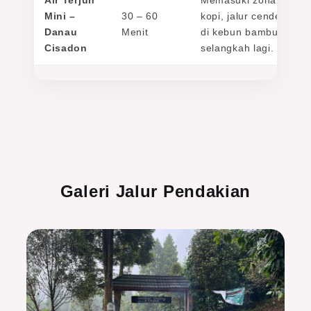
Air Terjun
Memasuki zona hutan 
Mini –
30 – 60
kopi, jalur cenderung 
Danau
Menit
di kebun bambu, danau
Cisadon
selangkah lagi.
Galeri Jalur Pendakian