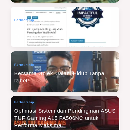
Partnership
farisyudza.com, Blog yang Dikelola
Profesional di Bidang SEO!
Partnership
Bersama Gojek, Jalani Hidup Tanpa
Ribet!
Partnership
Optimasi Sistem dan Pendinginan ASUS
TUF Gaming A15 FA506NC untuk
Performa Maksimal