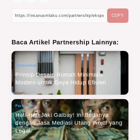
COPY
Baca Artikel Partnership Lainnya:
Partnership
Prinsip Desain Rumah Minimalis
Modern untuk Gaya Hidup Efisien
Partnership
Hati-Hati Joki Galbay! Ini Bedanya
dengan Jasa Mediasi Utang Pinjol yang
Legal