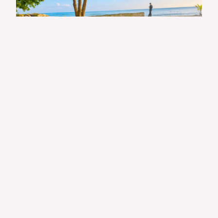
+1 Foto Lainnya
Daya Tarik Utama
Pasir Putih yang Menawan