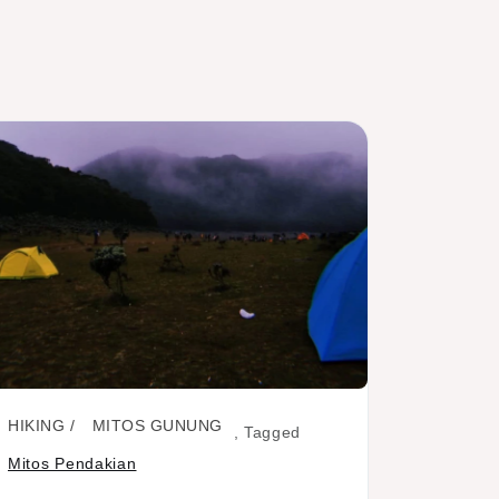
HIKING
MITOS GUNUNG
,
Tagged
Mitos Pendakian