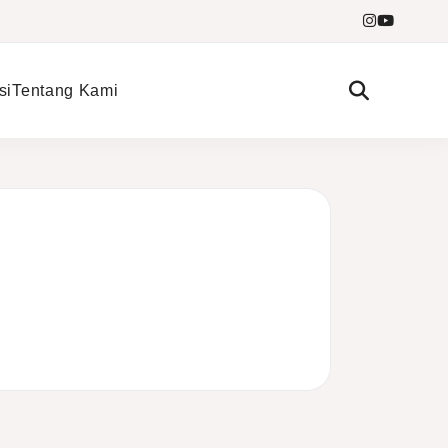
si
Tentang Kami