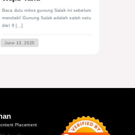
Baca dulu mitos gunung Salak ini sebelum
mendaki! Gunung Salak adalah salah satu
dari 9 […]
nan
ontent Placement