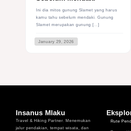
Ini dia mitos gunung Slamet yang harus
kamu tahu sebelum mendaki. Gunung
Slamet merupakan gunung […]
Insanus Mlaku
Eksplo
Travel & Hiking Partner. Menemukan
Rute Pen
jalur pendakian, tempat wisata, dan