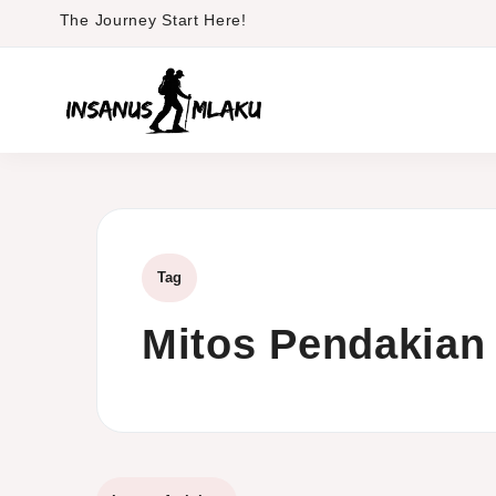
Skip
The Journey Start Here!
to
content
Tag
Mitos Pendakian