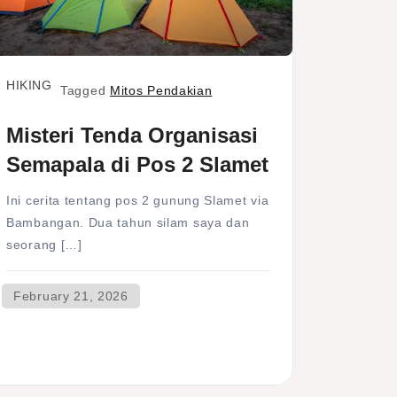
HIKING
Tagged
Mitos Pendakian
Misteri Tenda Organisasi
Semapala di Pos 2 Slamet
Ini cerita tentang pos 2 gunung Slamet via
Bambangan. Dua tahun silam saya dan
seorang […]