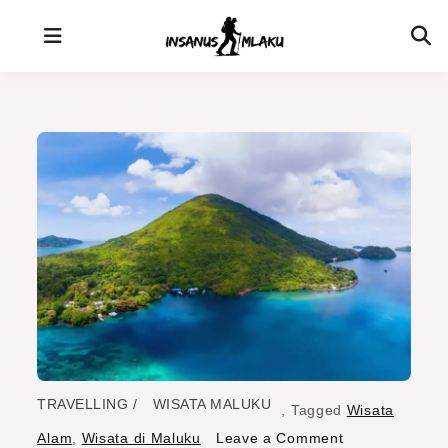
Skip
to
content
TRAVELLING
WISATA MALUKU
,
Tagged
Wisata
on
Alam
,
Wisata di Maluku
Leave a Comment