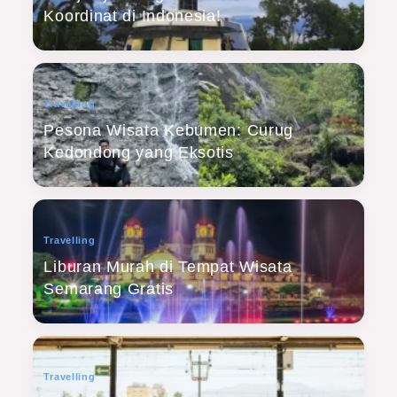
Koordinat di Indonesia!
Travelling
Pesona Wisata Kebumen: Curug
Kedondong yang Eksotis
Travelling
Liburan Murah di Tempat Wisata
Semarang Gratis
Travelling