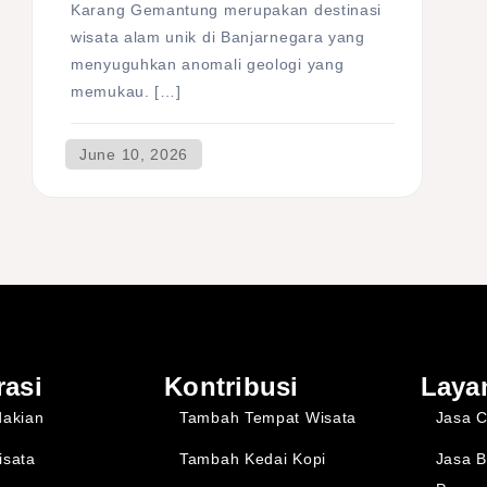
Karang Gemantung merupakan destinasi
wisata alam unik di Banjarnegara yang
menyuguhkan anomali geologi yang
memukau. […]
rasi
Kontribusi
Laya
dakian
Tambah Tempat Wisata
Jasa C
isata
Tambah Kedai Kopi
Jasa B