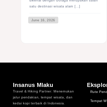
dikenal dengan Golaga merupakan salah
satu destinasi wisata alam […]
Insanus Mlaku
Eksplo
Travel & Hiking Partner. Menemukan
Rute Pen
jalur pendakian, tempat wisata, dan
Tempat W
kedai kopi terbaik di Indonesia.