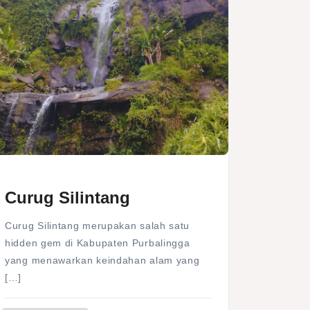
Curug Silintang
Curug Silintang merupakan salah satu
hidden gem di Kabupaten Purbalingga
yang menawarkan keindahan alam yang
[…]