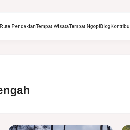
Rute Pendakian
Tempat Wisata
Tempat Ngopi
Blog
Kontribu
engah